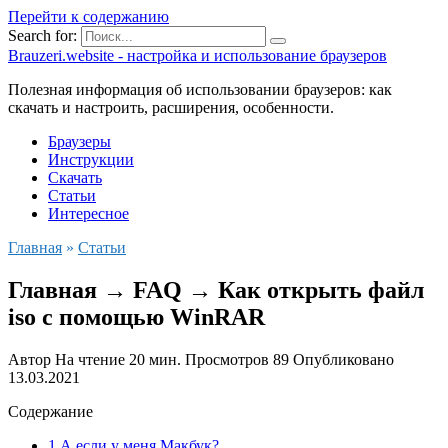
Перейти к содержанию
Search for:
Brauzeri.website - настройка и использование браузеров
Полезная информация об использовании браузеров: как
скачать и настроить, расширения, особенности.
Браузеры
Инструкции
Скачать
Статьи
Интересное
Главная
»
Статьи
Главная → FAQ → Как открыть файл
iso с помощью WinRAR
Автор
На чтение
20 мин.
Просмотров
89
Опубликовано
13.03.2021
Содержание
1 А если у меня Макбук?