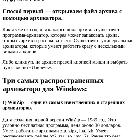
Способ первый — открываем файл архива с
помощью архиватора.
Как я уже сказал, для каждого вида архивов существует
программа-архиватор, которая может запаковать архив,
открыть архив и распаковать его. Существуют универсальные
архиваторы, которые умеют работать сразу с несколькими
видами архивов.
Либо кликнуть на архиве правой кнопкой мыши и выбрать
пункт меню «Извлечь».
Три самых распространенных
архиватора для Windows:
1) WinZip — один из самых известнейших и старейших
архиваторов.
Дата создания первой версии WinZip — 1989 год. Это
условно-бесплатная программа, цена около 30 долларов.
Умеет работать с архивами zip, zipx, lha, lzh. Умеет
распаковывать файлы bz2, rar, iso, img, 7z. Ранее это был