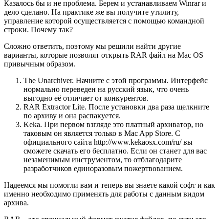
Казалось бы и не проблема. Берем и устанавливаем Winrar и
дело сделано. На практике же вы получите утилиту,
управление которой осуществляется с помощью командной
строки. Почему так?
Сложно ответить, поэтому мы решили найти другие
варианты, которые позволят открыть RAR файл на Mac OS
привычным образом.
The Unarchiver. Начните с этой программы. Интерфейс
нормально переведен на русский язык, что очень
выгодно её отличает от конкурентов.
RAR Extractor Lite. После установки два раза щелкните
по архиву и она распакуется.
Keka
. При первом взгляде это платный архиватор, но
таковым он является только в Mac App Store. С
официального сайта http://www.kekaosx.com/ru/ вы
сможете скачать его бесплатно. Если он станет для вас
незаменимым инструментом, то отблагодарите
разработчиков единоразовым пожертвованием.
Надеемся мы помогли вам и теперь вы знаете какой софт и как
именно необходимо применять для работы с данным видом
архива.