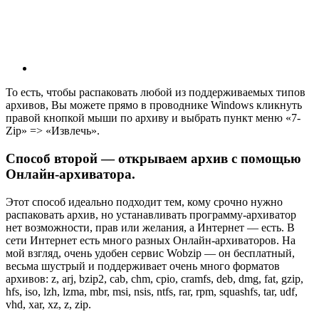
То есть, чтобы распаковать любой из поддерживаемых типов
архивов, Вы можете прямо в проводнике Windows кликнуть
правой кнопкой мыши по архиву и выбрать пункт меню «7-
Zip» => «Извлечь».
Способ второй — открываем архив с помощью
Онлайн-архиватора.
Этот способ идеально подходит тем, кому срочно нужно
распаковать архив, но устанавливать программу-архиватор
нет возможности, прав или желания, а Интернет — есть. В
сети Интернет есть много разных Онлайн-архиваторов. На
мой взгляд, очень удобен сервис Wobzip — он бесплатный,
весьма шустрый и поддерживает очень много форматов
архивов: z, arj, bzip2, cab, chm, cpio, cramfs, deb, dmg, fat, gzip,
hfs, iso, lzh, lzma, mbr, msi, nsis, ntfs, rar, rpm, squashfs, tar, udf,
vhd, xar, xz, z, zip.