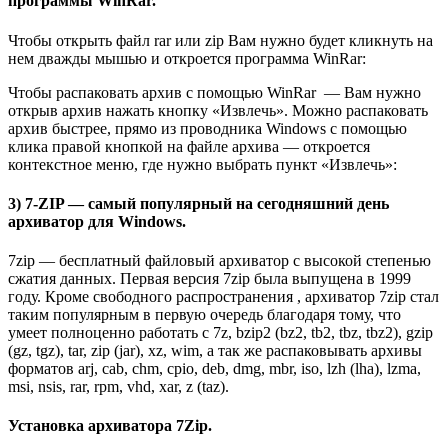
программы WinRar.
Чтобы открыть файл rar или zip Вам нужно будет кликнуть на
нем дважды мышью и откроется программа WinRar:
Чтобы распаковать архив с помощью WinRar — Вам нужно
открыв архив нажать кнопку «Извлечь». Можно распаковать
архив быстрее, прямо из проводника Windows с помощью
клика правой кнопкой на файле архива — откроется
контекстное меню, где нужно выбрать пункт «Извлечь»:
3) 7-ZIP — самый популярный на сегодняшний день
архиватор для Windows.
7zip — бесплатный файловый архиватор с высокой степенью
сжатия данных. Первая версия 7zip была выпущена в 1999
году. Кроме свободного распространения , архиватор 7zip стал
таким популярным в первую очередь благодаря тому, что
умеет полноценно работать с 7z, bzip2 (bz2, tb2, tbz, tbz2), gzip
(gz, tgz), tar, zip (jar), xz, wim, а так же распаковывать архивы
форматов arj, cab, chm, cpio, deb, dmg, mbr, iso, lzh (lha), lzma,
msi, nsis, rar, rpm, vhd, xar, z (taz).
Установка архиватора 7Zip.