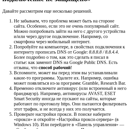
Давайте рассмотрим еще несколько решений.
Не забываем, что проблема может быть на стороне
сайта. Особенно, если это не очень популярный сайт.
Можно попробовать зайти на него с другого устройства
и/или через другое подключение. Например, со
смартфона через мобильный интернет.
Попробуйте на компьютере, в свойствах подключения к
интернету прописать DNS от Google:
8.8.8.8 / 8.8.4.4
.
Более подробно о том, как это сделать я писал в
статье: как заменит DNS на Google Public DNS. Есть
отзывы, что
способ рабочий
!
Вспомните, может вы перед этим вы устанавливали
какие-то программы. Удалите их. Например, ошибка
может появляться из-за программ: Gramble, Research Bar.
Временно отключите антивирус
(или встроенный в него
брандмауэр)
. Например, антивирусы AVAST, ESET
Smart Security иногда не пускают на сайты, которые
работают по протоколу https. Они пытаются фильтровать
этот трафик, и не всегда у них это получается.
Проверьте настройки прокси. В поиске наберите
«прокси» и откройте «Настройка прокси-сервера»
(в
Windows 10)
. Или перейдите в «Панель управления» —