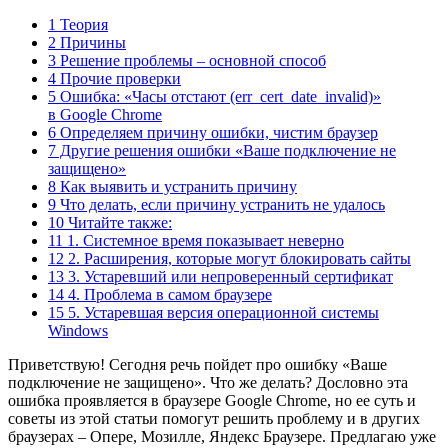
1 Теория
2 Причины
3 Решение проблемы – основной способ
4 Прочие проверки
5 Ошибка: «Часы отстают (err_cert_date_invalid)»
в Google Chrome
6 Определяем причину ошибки, чистим браузер
7 Другие решения ошибки «Ваше подключение не
защищено»
8 Как выявить и устранить причину
9 Что делать, если причину устранить не удалось
10 Читайте также:
11 1. Системное время показывает неверно
12 2. Расширения, которые могут блокировать сайты
13 3. Устаревший или непроверенный сертификат
14 4. Проблема в самом браузере
15 5. Устаревшая версия операционной системы
Windows
Приветствую! Сегодня речь пойдет про ошибку «Ваше
подключение не защищено». Что же делать? Дословно эта
ошибка проявляется в браузере Google Chrome, но ее суть и
советы из этой статьи помогут решить проблему и в других
браузерах – Опере, Мозилле, Яндекс Браузере. Предлагаю уже