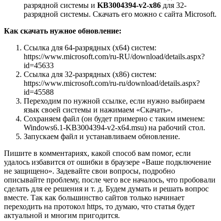
разрядной системы и
KB3004394-v2-x86
для 32-
разрядной системы. Скачать его можно с сайта Microsoft.
Как скачать нужное обновление:
Ссылка для 64-разрядных (x64) систем:
https://www.microsoft.com/ru-RU/download/details.aspx?
id=45633
Ссылка для 32-разрядных (x86) систем:
https://www.microsoft.com/ru-ru/download/details.aspx?
id=45588
Переходим по нужной ссылке, если нужно выбираем
язык своей системы и нажимаем «Скачать».
Сохраняем файл
(он будет примерно с таким именем:
Windows6.1-KB3004394-v2-x64.msu)
на рабочий стол.
Запускаем файл и устанавливаем обновление.
Пишите в комментариях, какой способ вам помог, если
удалось избавится от ошибки в браузере «Ваше подключение
не защищено». Задевайте свои вопросы, подробно
описывайте проблему, после чего все началось, что пробовали
сделать для ее решения и т. д. Будем думать и решать вопрос
вместе. Так как большинство сайтов только начинает
переходить на протокол https, то думаю, что статья будет
актуальной и многим пригодится.