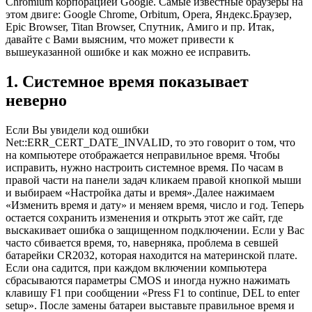
Chromium корпорацией Google. Самые известные браузеры на
этом двиге: Google Chrome, Orbitum, Opera, Яндекс.Браузер,
Epic Browser, Titan Browser, Спутник, Амиго и пр. Итак,
давайте с Вами выясним, что может привести к
вышеуказанной ошибке и как можно ее исправить.
1. Системное время показывает
неверно
Если Вы увидели код ошибки
Net::ERR_CERT_DATE_INVALID, то это говорит о том, что
на компьютере отображается неправильное время. Чтобы
исправить, нужно настроить системное время. По часам в
правой части на панели задач кликаем правой кнопкой мыши
и выбираем «Настройка даты и время».Далее нажимаем
«Изменить время и дату» и меняем время, число и год. Теперь
остается сохранить изменения и открыть этот же сайт, где
выскакивает ошибка о защищенном подключении. Если у Вас
часто сбивается время, то, наверняка, проблема в севшей
батарейки CR2032, которая находится на материнской плате.
Если она садится, при каждом включении компьютера
сбрасываются параметры CMOS и иногда нужно нажимать
клавишу F1 при сообщении «Press F1 to continue, DEL to enter
setup». После замены батареи выставьте правильное время и