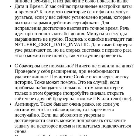
виновен веб-сайт, и исправление было показано выше.
Дата и Время. У вас сейчас правильные настройки даты
и времени? К тому, что некоторые сертификаты могут
ругаться, если у вас сейчас установлено время, которые
выходит за рамки действия сертификата. Для
исправления достаточно выставить точное время. Речь
идет про точность хотя бы до дня. Минуты и секунды
выравнивать не нужно. Подпись к ошибке выглядит так:
NET::ERR_CERT_DATE_INVALID. Да и сами браузеры
уже различают ее, но на старых системах с первого раза
этого можно и не понять, так что лучше проверить.
С браузером все нормально? Ничего не ставили на днях?
Проверьте у себя расширения, при необходимости
удалите лишнее. Почистите Cookie и кэш через чистку
истории. Тоже может помочь. Это на случай, если
проблема наблюдается только на этом компьютере и
только в этом браузере (попробуйте сначала открыть
сайт через другой браузер на этом же ПК или телефоне).
Антивирус. Такое бывает очень редко, но если уж
антивирус что-то заблокировал, то скорее всего
неслучайно. Если вы абсолютно уверены в
достоверности сайта, можете попробовать отключить
защиту на некоторое время и попытаться подключиться
снова.