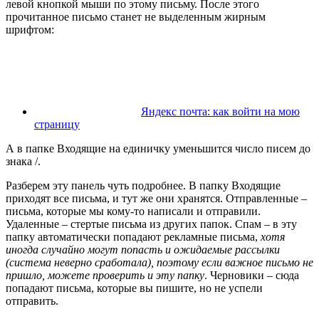
левой кнопкой мыши по этому письму. После этого
прочитанное письмо станет не выделенным жирным
шрифтом:
Яндекс почта: как войти на мою
страницу
А в папке
Входящие
на единичку уменьшится число писем до
знака /.
Разберем эту панель чуть подробнее. В папку
Входящие
приходят все письма, и тут же они хранятся.
Отправленные
–
письма, которые мы кому-то написали и отправили.
Удаленные
– стертые письма из других папок.
Спам
– в эту
папку автоматически попадают рекламные письма,
хотя
иногда случайно могут попасть и ожидаемые рассылки
(система неверно сработала), поэтому если важное письмо не
пришло, можете проверить и эту папку
.
Черновики
– сюда
попадают письма, которые вы пишите, но не успели
отправить.