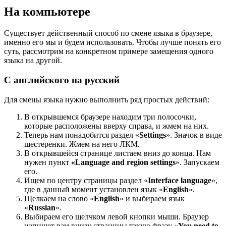
На компьютере
Существует действенный способ по смене языка в браузере,
именно его мы и будем использовать. Чтобы лучше понять его
суть, рассмотрим на конкретном примере замещения одного
языка на другой.
С английского на русский
Для смены языка нужно выполнить ряд простых действий:
В открывшемся браузере находим три полосочки,
которые расположены вверху справа, и жмем на них.
Теперь нам понадобится раздел «
Settings
». Значок в виде
шестеренки. Жмем на него ЛКМ.
В открывшейся странице листаем вниз до конца. Нам
нужен пункт
«Language and region settings
». Запускаем
его.
Ищем по центру страницы раздел «
Interface language
»,
где в данный момент установлен язык «
English
».
Щелкаем на слово «
English
» и выбираем язык
«
Russian
».
Выбираем его щелчком левой кнопки мыши. Браузер
напишет вам внизу страницы такую фразу «
You need to