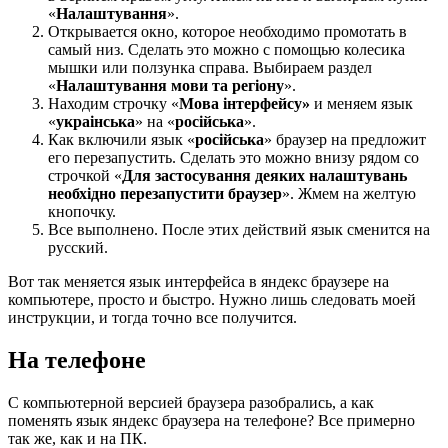
«
Налаштування
».
Открывается окно, которое необходимо промотать в
самый низ. Сделать это можно с помощью колесика
мышки или ползунка справа. Выбираем раздел
«
Налаштування мови та регioну
».
Находим строчку «
Мова iнтерфейсу»
и меняем язык
«
украiнська
» на «
росiйська
».
Как включили язык «
росiйська
» браузер на предложит
его перезапустить. Сделать это можно внизу рядом со
строчкой «
Для застосування деяких налаштувань
необхiдно перезапустити браузер
». Жмем на желтую
кнопочку.
Все выполнено. После этих действий язык сменится на
русский.
Вот так меняется язык интерфейса в яндекс браузере на
компьютере, просто и быстро. Нужно лишь следовать моей
инструкции, и тогда точно все получится.
На телефоне
С компьютерной версией браузера разобрались, а как
поменять язык яндекс браузера на телефоне? Все примерно
так же, как и на ПК.